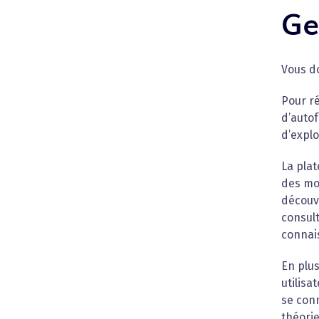
Ge
Vous d
Pour r
d’autof
d’explo
La plat
des mod
découv
consult
connai
En plu
utilisa
se conn
théorie