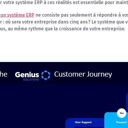
 votre système ERP à ces réalités est essentielle pour maint
r un système ERP
ne consiste pas seulement à répondre à vos b
r : où sera votre entreprise dans cinq ans ? Le système que 
ous, au même rythme que la croissance de votre entreprise.