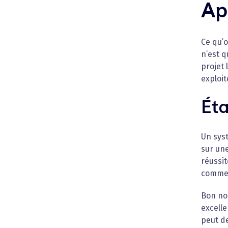
Ap
Ce qu’o
n’est q
projet 
exploit
Éta
Un sys
sur une
réussit
commen
Bon no
excelle
peut de