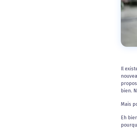
Il exis
nouveau
propos
bien. 
Mais po
Eh bien
pourquo