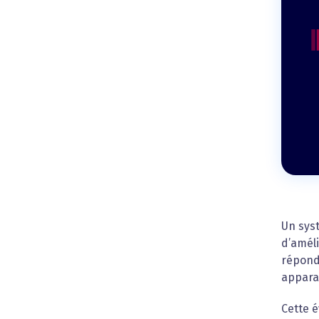
Un syst
d’améli
répondr
apparai
Cette é