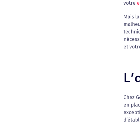
votre
e
Mais la
malheur
techni
nécess
et votr
L’
Chez G
en plac
except
d’établ