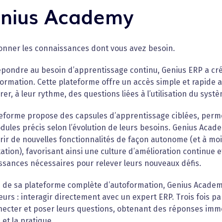
nius Academy
onner les connaissances dont vous avez besoin.
épondre au besoin d’apprentissage continu, Genius ERP a cr
ormation. Cette plateforme offre un accès simple et rapide a
rer, à leur rythme, des questions liées à l’utilisation du sys
eforme propose des capsules d’apprentissage ciblées, perme
ules précis selon l’évolution de leurs besoins. Genius Acad
rir de nouvelles fonctionnalités de façon autonome (et à mo
ation), favorisant ainsi une culture d’amélioration continue 
ssances nécessaires pour relever leurs nouveaux défis.
s de sa plateforme complète d’autoformation, Genius Academy
teurs : interagir directement avec un expert ERP. Trois fois 
ecter et poser leurs questions, obtenant des réponses imméd
 et la pratique.