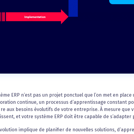
ème ERP n’est pas un projet ponctuel que l’on met en place u
oration continue, un processus d’apprentissage constant pou
e aux besoins évolutifs de votre entreprise. À mesure que v
ssent, et votre système ERP doit être capable de s’adapter p
volution implique de planifier de nouvelles solutions, d’appre