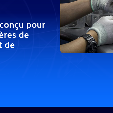
Moules, outillage et
matrices
Transport
conçu pour
ères de
t de