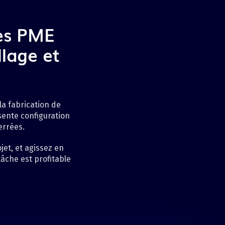
les PME
llage et
 la fabrication de
sente configuration
errées.
et, et agissez en
âche est profitable