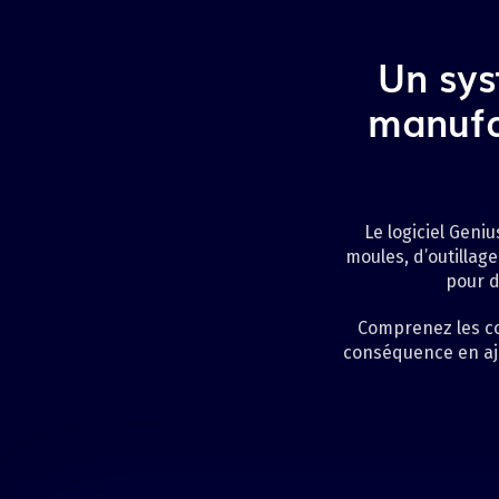
Un sys
manufac
Le logiciel Geniu
moules, d’outillag
pour d
Comprenez les co
conséquence en aju