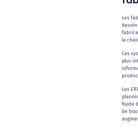
Les fab
besoin 
fabric
la cha
Ces sys
plus in
informa
product
Les ERP
plannin
fluide 
de bout
augment