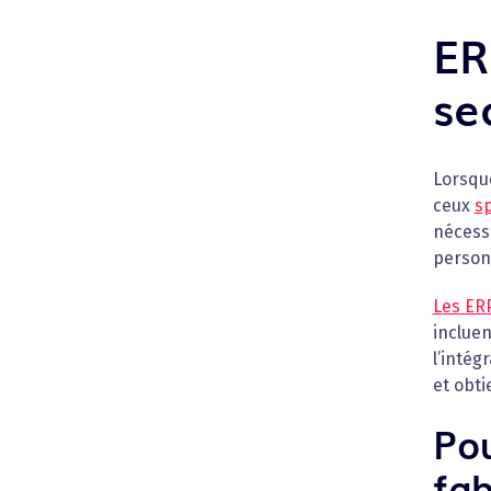
ER
se
Lorsqu
ceux
sp
nécess
personn
Les ERP
incluen
l’intég
et obt
Pou
fab