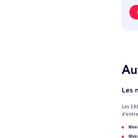
Au
Les 
Les ERP
d’entre
Nive
Nive