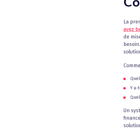
Co
La pre
avez b
de mis
besoin
solutio
Commenc
Quel
Y a-
Quel
Un syst
finance
solutio