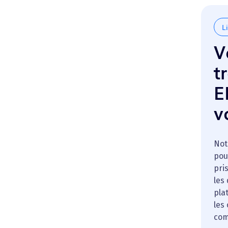
L
V
t
E
v
Not
pou
pri
les
pla
les
com