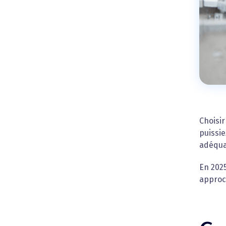
Choisir
puissie
adéquat
En 2025
approc