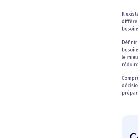
Il exis
différ
besoins
Définir
besoin
le mie
réduire
Compr
décisio
prépara
C