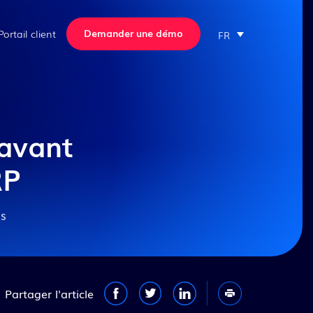
Demander une démo
Portail client
FR
Services professionnels
Découvrez nos
Webinaires
Ventes et succès
témoignages de clients
client
Formation ERP, conseil en
Inscrivez-vous à nos prochains
fabrication et assistance à la
webinaires, consultez nos
Nous avons aidé des
CRM de ventes
clientèle.
webinaires précédents.
centaines de fabricants à
 avant
travers l’Amérique du Nord à
Voir tous les webinaires
Gestion des transactions
Nos services
améliorer leurs opérations et
client
RP
à développer leurs activités.
Genius Academy
Nous pouvons faire de même
API REST
FAQs
Processus d'implantation
pour vous.
Nouveau
ERP Infonuagique
Notre équipe d'implantation
es
travaillera main dans la main
Nouveau
Genius Apps
avec vos employés.
Toutes nos ressources
Tous les études de cas
Processus d'implantation
Visite Virtuelle
Toutes les fonctionnalités
Partager l'article
Intégrations