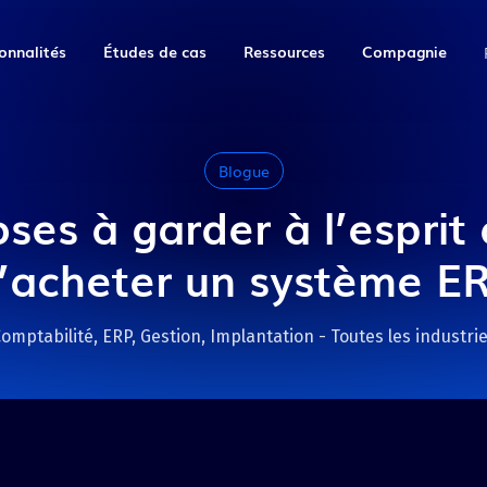
onnalités
Études de cas
Ressources
Compagnie
Planification de la
Solutions par industrie
Marathon Equipment
Blogue
Gestion et
À Propos
production
finance
Un fabricant d'équipement de
Articles sur la technologie, la
Blogue
Aérospatiale et défense
Burlington, en Ontario, qui a
fabrication et la productivité.
Carrières
clé
t
Planification
Genius Analytique
besoin de processus
clé
ses à garder à l’esprit
 travail
Voir tous les articles
intelligente
Ateliers de Fabrication
automatisés.
Contactez-nous
Comptabilité
us V18
Gestion des stocks
Étude de cas complète
’acheter un système E
Citernes et réservoirs
Gestion des employés
Livres numériques
ner et
Approvisionnement
ide des étapes
Équipement alimentaire
Établissement des coûts
 a remplacé
Consultez nos guides détaillés
QTG
Gestion de la production
s Connect, de
Genius ERP afin
pour apprendre à bien choisir
omptabilité, ERP, Gestion, Implantation - Toutes les industri
Nouveau
Genius IDP
elles
Équipements
timation, la
Rencontrez ce fabricant de
et mettre en œuvre le bon ERP
IA et
oduction.
d’automatisation
Nouveau
ilité financière.
solutions tubulaires de
pour votre entreprise.
automatisation
Bromont, au Québec, qui
Transformation du métal
Consultez nos livres
connaît une croissance
nt
et du métal en feuille
numériques
rapide.
nts
sivement pour
Machinerie et
Étude de cas complète
équipements industriels