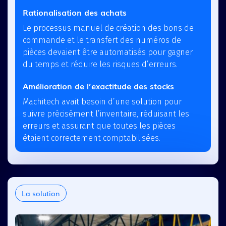
Rationalisation des achats
Le processus manuel de création des bons de
commande et le transfert des numéros de
pièces devaient être automatisés pour gagner
du temps et réduire les risques d’erreurs.
Amélioration de l’exactitude des stocks
Machitech avait besoin d’une solution pour
suivre précisément l’inventaire, réduisant les
erreurs et assurant que toutes les pièces
étaient correctement comptabilisées.
La solution