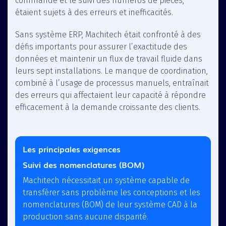
commande et le suivi des numéros de pièces,
étaient sujets à des erreurs et inefficacités.
Sans système ERP, Machitech était confronté à des
défis importants pour assurer l’exactitude des
données et maintenir un flux de travail fluide dans
leurs sept installations. Le manque de coordination,
combiné à l’usage de processus manuels, entraînait
des erreurs qui affectaient leur capacité à répondre
efficacement à la demande croissante des clients.
Les principales exigences
Suivi des nomenclatures (BOM)
Machitech nécessitait un système capable de
transférer sans problème les conceptions et les
nomenclatures (BOM) de leur système CAD à la
production sans aucune disparité.